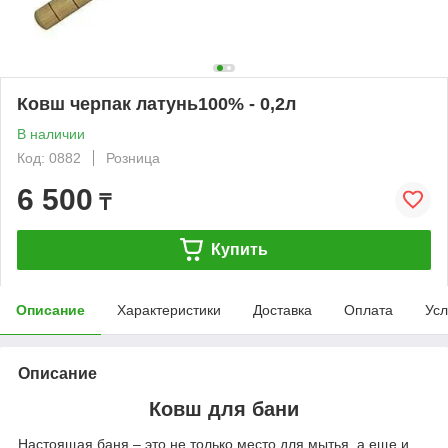
Ковш черпак латунь100% - 0,2л
В наличии
Код: 0882
Розница
6 500
₸
Купить
Описание
Характеристики
Доставка
Оплата
Усл
Описание
Ковш для бани
Настоящая баня – это не только место для мытья, а еще и