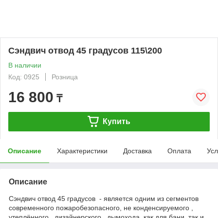
Сэндвич отвод 45 градусов 115\200
В наличии
Код: 0925
Розница
16 800
₸
Купить
Описание
Характеристики
Доставка
Оплата
Усл
Описание
Сэндвич отвод 45 градусов - является одним из сегментов
современного пожаробезопасного, не конденсируемого ,
утеплённого , дизайнерского дымохода, как для бани, так и