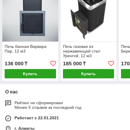
Печь банная Варвара
Печь газовая из
Печь
Пар, 12 м3
нержавеющей стал
Берм
Уренгой, 12 м3
136 000
185 000
170
₸
₸
Купить
Купить
О нас
Рейтинг не сформирован
Менее 5 отзывов за последний год
Работает с 22.01.2021
г. Алматы