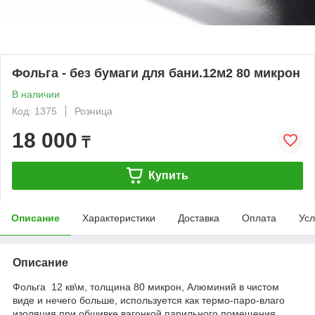
Фольга - без бумаги для бани.12м2 80 микрон
В наличии
Код: 1375
Розница
18 000
₸
Купить
Описание
Характеристики
Доставка
Оплата
Усл
Описание
Фольга 12 кв\м, толщина 80 микрон, Алюминий в чистом
виде и нечего больше, используется как термо-паро-влаго
изоляция при обшивке вагонкой парильного помещения.