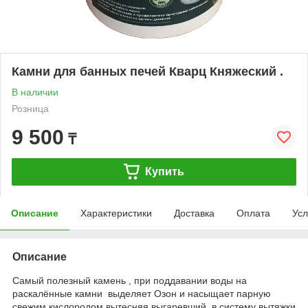
Камни для банных печей Кварц Княжеский .
В наличии
Розница
9 500
₸
Купить
Описание
Характеристики
Доставка
Оплата
Усл
Описание
Самый полезный камень , при поддавании воды на
раскалённые камни выделяет Озон и насыщает парную
свежим кислородом вытесняя выгаревший в систему вытяжки