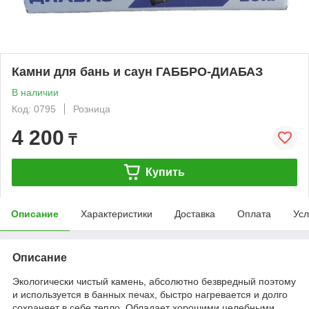
Камни для бань и саун ГАББРО-ДИАБАЗ
В наличии
Код: 0795
Розница
4 200
₸
Купить
Описание
Характеристики
Доставка
Оплата
Усл
Описание
Экологически чистый камень, абсолютно безвредный поэтому
и используется в банных печах, быстро нагревается и долго
сохраняет в себе тепло. Обладает хорошими целебными