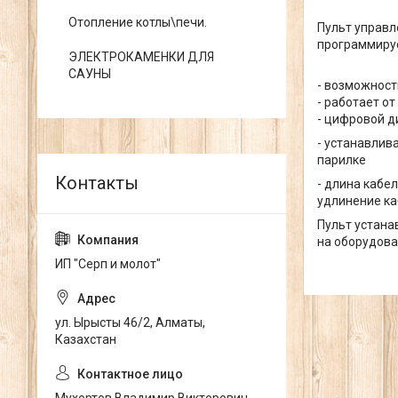
Отопление котлы\печи.
Пульт управл
программируе
ЭЛЕКТРОКАМЕНКИ ДЛЯ
САУНЫ
- возможност
- работает от
- цифровой д
- устанавлив
парилке
- длина кабе
удлинение ка
Пульт устана
на оборудова
ИП "Серп и молот"
ул. Ырысты 46/2, Алматы,
Казахстан