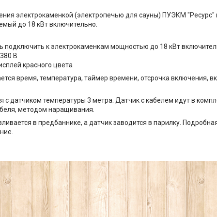
ения элeктрoкaмeнкой (электропечью для сауны) ПУЭКМ "Ресурс"
мый до 18 кВт включительно.
ь подключить к электрокаменкам мощностью до 18 кВт включите
 380 В
исплей красного цвета
ается время, температура, таймер времени, отсрочка включения, в
ля с датчиком температуры 3 метра. Датчик с кабелем идут в комп
беля, методом наращивания.
вливается в предбаннике, а датчик заводится в парилку. Подробн
ние.