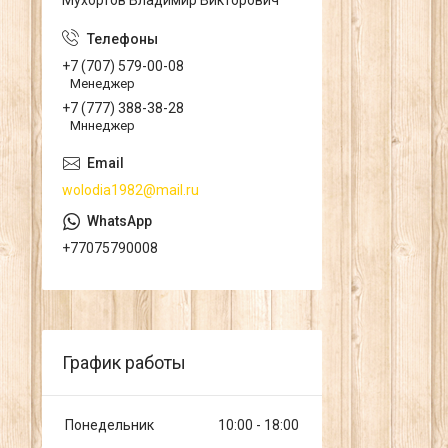
Мухортов Владимир Викторович
+7 (707) 579-00-08
Менеджер
+7 (777) 388-38-28
Мннеджер
wolodia1982@mail.ru
+77075790008
График работы
Понедельник
10:00
18:00